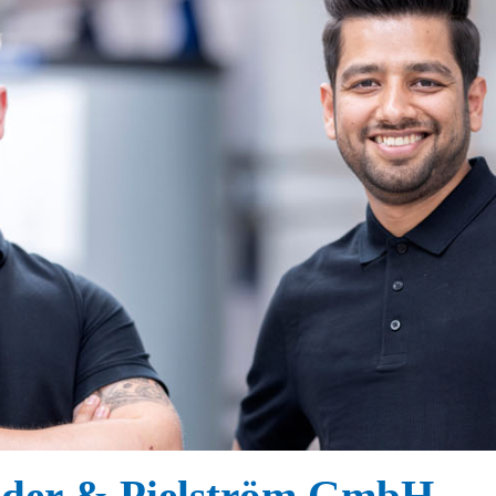
nder & Pielström GmbH