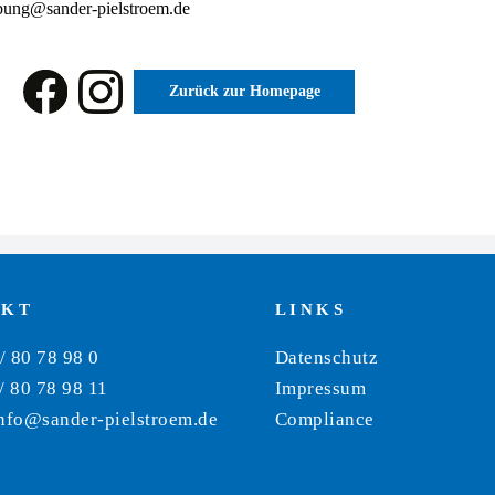
ung@sander-pielstroem.de
:
Zurück zur Homepage
AKT
LINKS
 / 80 78 98 0
Datenschutz
/ 80 78 98 11
Impressum
nfo@sander-pielstroem.de
Compliance