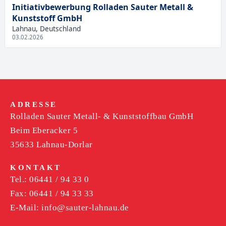
Initiativbewerbung Rolladen Sauter Metall &
Kunststoff GmbH
Lahnau, Deutschland
03.02.2026
ADRESSE
Rolladen Sauter Metall- & Kunststoffbau GmbH
Beim Eberacker 5
35633 Lahnau-Dorlar
KONTAKT
Tel.: 06441 / 94 33 0
Fax: 06441 / 94 33 33
E-Mail:
info@sauter-lahnau.de